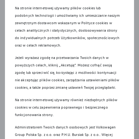
zwalniają go z odpowiedzialności za zachowanie
Na stronie internetowej używamy plików cookies lub
szczególnej ostrożności.
podobnych technologii i umożliwiamy ich umieszczanie naszym
Wszystkie produkowane obecnie samochody marki
zewnętrznym dostawcom wskazanym w Polityce cookies w
Volkswagen są wykonywane z materiałów spełniających
celach analitycznych i statystycznych, dostosowywania strony
pod względem możliwości odzysku i recyklingu
do indywidualnych potrzeb Użytkowników, społecznościowych
wymagania określone w normie ISO 22628 i są zgodne z
oraz w celach reklamowych.
europejskimi świadectwami homologacji wydanymi wg
Jeżeli wyrażasz zgodę na przetwarzania Twoich danych w
dyrektywy 2005/64/WE. Volkswagen Group Polska sp. z
powyższych celach, kliknij „Akcetuję”. Możesz cofnąć swoją
o.o. podlega obowiązkowi zapewnienia wszystkim
zgodę lub sprzeciwić się, korzystając z możliwości kontynuacji
użytkownikom samochodów Volkswagen sieci odbioru
nie akceptując plików cookies, zarządzania ustawieniami plików
pojazdów po wycofaniu ich z eksploatacji, zgodnie z
cookies, a także poprzez zmianę ustawień Twojej przeglądarki.
wymaganiami ustawy z 20 stycznia 2005 r. o recyklingu
pojazdów wycofanych z eksploatacji. Więcej informacji
Na stronie internetowej używamy również niezbędnych plików
dotyczących ekologii znajdą Państwo na stronie Recykling
cookies w celu zapewnienia poprawnego i bezpiecznego
samochodów.
funkcjonowania strony.
Montaż akcesoriów w pojeździe może mieć wpływ na
Administratorem Twoich danych osobowych jest Volkswagen
poziom zużycia paliwa/energii, emisję CO2 lub zasięg oraz
Group Polska Sp. z o.o. oraz
P.H.U. Bursiak Sp. z o.o.
. Więcej
może nastąpić najwcześniej po pierwszej rejestracji