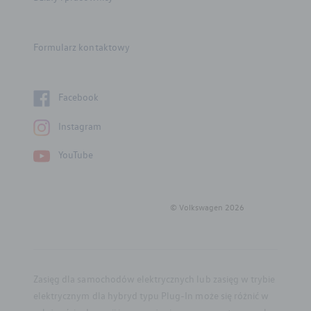
Części zamienne
Formularz kontaktowy
Akcesoria
Mapa i kontakt
Facebook
Dostępne od ręki
Instagram
YouTube
Konfigurator jazdy próbnej
© Volkswagen
2026
Zasięg dla samochodów elektrycznych lub zasięg w trybie
elektrycznym dla hybryd typu Plug-In może się różnić w