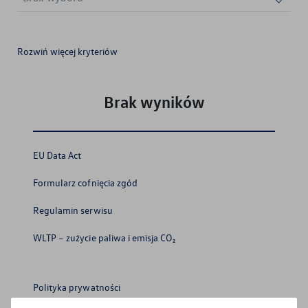
Rozwiń więcej kryteriów
Brak wyboru
Brak wyboru
Brak wyboru
Brak wyników
EU Data Act
Formularz cofnięcia zgód
Regulamin serwisu
WLTP – zużycie paliwa i emisja CO₂
Polityka prywatności