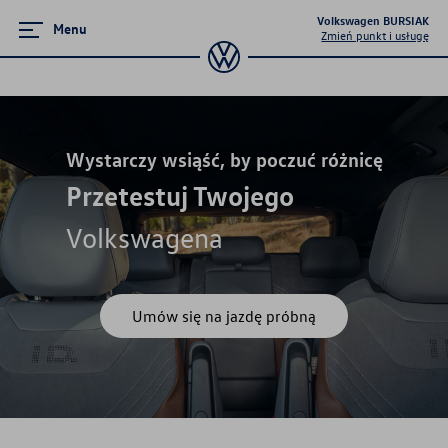
Volkswagen BURSIAK
Menu
Zmień punkt i usługę
Zamknij menu
Strona główna
Wystarczy wsiąść, by poczuć różnicę
Przetestuj Twojego
Promocje i aktualności
Volkswagena
Modele osobowe
Finansowanie
Umów się na jazdę próbną
Ubezpieczenia
Gwarancja i ochrona
Serwis