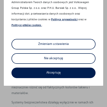
Administratorem Twoich danych osobowych jest Volkswagen
Group Polska Sp. z o.o. oraz
P.H.U. Bursiak Sp. z o.o.
. Więcej
Zasięg dla samochodów elektrycznych lub zasięg w trybie
informacji dot. przetwarzania danych osobowych oraz
elektrycznym dla hybryd typu Plug-In może się różnić w
korzystania z plików cookies w
Polityce prywatności
oraz w
zależności od wersji i wyposażenia oraz zamontowanych
Polityce plików cookies
.
akcesoriów. W praktyce rzeczywisty zasięg różni się w
zależności od stylu jazdy, prędkości, korzystania z
dodatkowych odbiorników energii, temperatury
Zmieniam ustawienia
zewnętrznej, liczby pasażerów, obciążenia ładunkiem i
topografii terenu.
Nie akceptuję
Podane ceny obejmują podatek VAT (23%).
Z uwagi na ograniczenia technik drukarskich lub
Akceptuję
parametrów ekranu, na którym obraz jest wyświetlany,
kolory przedstawione w niniejszym materiale mogą
nieznacznie różnić się od faktycznych kolorów lakieru i
materiałów.
Systemy bezpieczeństwa działają wyłącznie w ramach ich