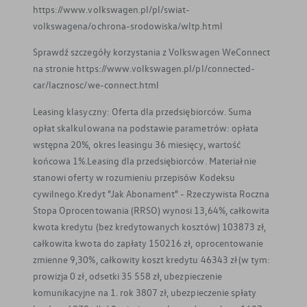
https://www.volkswagen.pl/pl/swiat-
volkswagena/ochrona-srodowiska/wltp.html
Sprawdź szczegóły korzystania z Volkswagen WeConnect
na stronie https://www.volkswagen.pl/pl/connected-
car/lacznosc/we-connect.html
Leasing klasyczny: Oferta dla przedsiębiorców. Suma
opłat skalkulowana na podstawie parametrów: opłata
wstępna 20%, okres leasingu 36 miesięcy, wartość
końcowa 1%.Leasing dla przedsiębiorców. Materiał nie
stanowi oferty w rozumieniu przepisów Kodeksu
cywilnego.Kredyt "Jak Abonament" - Rzeczywista Roczna
Stopa Oprocentowania (RRSO) wynosi 13,64%, całkowita
kwota kredytu (bez kredytowanych kosztów) 103873 zł,
całkowita kwota do zapłaty 150216 zł, oprocentowanie
zmienne 9,30%, całkowity koszt kredytu 46343 zł (w tym:
prowizja 0 zł, odsetki 35 558 zł, ubezpieczenie
komunikacyjne na 1. rok 3807 zł, ubezpieczenie spłaty