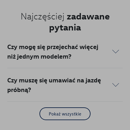
Części zamienne
zadawane
Najczęściej
pytania
Akcesoria
Mapa i kontakt
Czy mogę się przejechać więcej
Dostępne od ręki
niż jednym modelem?
Konfigurator jazdy próbnej
Czy muszę się umawiać na jazdę
próbną?
Pokaż wszystkie