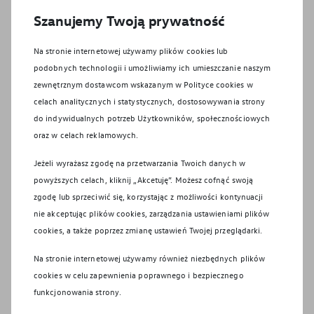
Polityka plików cookie
Szanujemy Twoją prywatność
Jak nas znaleźć?
Na stronie internetowej używamy plików cookies lub
Działy i pracownicy
podobnych technologii i umożliwiamy ich umieszczanie naszym
zewnętrznym dostawcom wskazanym w Polityce cookies w
celach analitycznych i statystycznych, dostosowywania strony
Formularz kontaktowy
do indywidualnych potrzeb Użytkowników, społecznościowych
oraz w celach reklamowych.
Jeżeli wyrażasz zgodę na przetwarzania Twoich danych w
Facebook
powyższych celach, kliknij „Akcetuję”. Możesz cofnąć swoją
Instagram
zgodę lub sprzeciwić się, korzystając z możliwości kontynuacji
nie akceptując plików cookies, zarządzania ustawieniami plików
YouTube
cookies, a także poprzez zmianę ustawień Twojej przeglądarki.
Na stronie internetowej używamy również niezbędnych plików
cookies w celu zapewnienia poprawnego i bezpiecznego
© Volkswagen
2026
funkcjonowania strony.