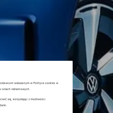
 dostawcom wskazanym w Polityce cookies w
w celach reklamowych.
iwić się, korzystając z możliwości
darki.