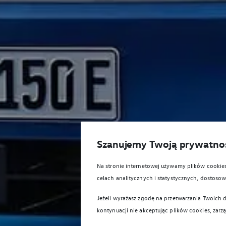
Szanujemy Twoją prywatno
Na stronie internetowej używamy plików cooki
celach analitycznych i statystycznych, dostos
Jeżeli wyrażasz zgodę na przetwarzania Twoich d
kontynuacji nie akceptując plików cookies, zarz