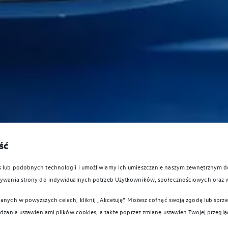
ść
es lub podobnych technologii i umożliwiamy ich umieszczanie naszym zewnętrznym
owywania strony do indywidualnych potrzeb Użytkowników, społecznościowych oraz 
anych w powyższych celach, kliknij „Akcetuję”. Możesz cofnąć swoją zgodę lub sprzec
ądzania ustawieniami plików cookies, a także poprzez zmianę ustawień Twojej przeglą