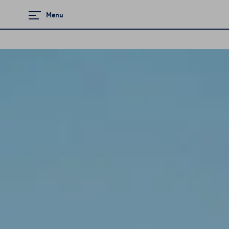
Menu
Zamknij menu
Strona główna
Promocje i aktualności
Modele osobowe
Finansowanie
Ubezpieczenia
Gwarancja i ochrona
Serwis