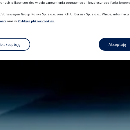
ędnych plików cookies w celu zapewnienia poprawnego i bezpiecznego funkcjonowa
Volkswagen Group Polska Sp. z o.o. oraz
P.H.U. Bursiak Sp. z o.o.
. Więcej informacj
ości
oraz w
Polityce plików cookies
.
ie akceptuję
Akceptuję