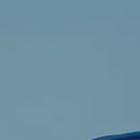
Części zamienne
Akcesoria
Mapa i kontakt
Dostępne od ręki
Konfigurator jazdy próbnej