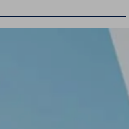
Modele elektryczne
ID.5
ID.7
ID.7 Tourer
ID.4
ID.3
ID Polo