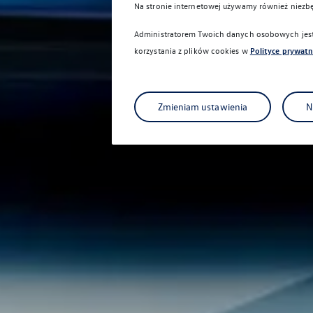
Na stronie internetowej używamy również niezb
Administratorem Twoich danych osobowych jest 
korzystania z plików cookies w
Polityce prywatn
Zmieniam ustawienia
N