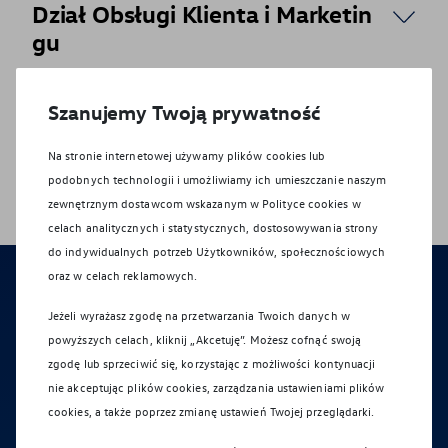
Dział Obsługi Klienta i Marketin
gu
Recepcja
Szanujemy Twoją prywatność
Na stronie internetowej używamy plików cookies lub
podobnych technologii i umożliwiamy ich umieszczanie naszym
zewnętrznym dostawcom wskazanym w Polityce cookies w
celach analitycznych i statystycznych, dostosowywania strony
do indywidualnych potrzeb Użytkowników, społecznościowych
Formularz
kontaktowy
oraz w celach reklamowych.
Jeżeli wyrażasz zgodę na przetwarzania Twoich danych w
powyższych celach, kliknij „Akcetuję”. Możesz cofnąć swoją
Oferta na nowy samochód
zgodę lub sprzeciwić się, korzystając z możliwości kontynuacji
Umówienie jazdy próbnej
nie akceptując plików cookies, zarządzania ustawieniami plików
cookies, a także poprzez zmianę ustawień Twojej przeglądarki.
Umówienie wizyty w serwisie