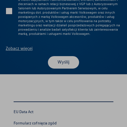
zleceniach w ramach relacji biznesowej z VGP lub z Autoryzowanym
Salonem lub Autoryzowanym Partnerem Serwisowym, w celu
marketingu dot. produktów i usług marki Volkswagen oraz innych
powiązanych z marką Volkswagen akcesoriów, produktów i usług
motoryzacyjnych, w tym także w celu profilowania na potrzeby
marketingu oraz realizacji działań posprzedażowych polegających na
prowadzeniu i analizie badań satysfakcji klienta lub zainteresowania
marką, produktami i usługami marki Volkswagen.
Zobacz więcej
Wyślij
EU Data Act
Formularz cofnięcia zgód