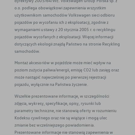
dyrektywy 2005/64/WE. Volkswagen Group Polska sp. z
o.o. podlega obowiązkowi zapewnienia wszystkim
użytkownikom samochodów Volkswagen sieci odbioru
pojazdów po wycofaniu ich z eksploatacji, zgodnie z
wymaganiami ustawy z 20 stycznia 2005 r. o recyklingu
pojazdów wycofanych z eksploatacji. Więcej informacji
dotyczących ekologii znajdą Państwo na stronie Recykling
samochodów.
Montaż akcesoriów w pojeździe może mieć wpływ na
poziom zużycia paliwa/energii, emisję CO2 lub zasięg oraz
może nastąpić najwcześniej po pierwszej rejestracji
pojazdu, wyłącznie na Państwa życzenie.
Wszelkie prezentowane informacje, w szczególności
zdjęcia, wykresy, specyfikacje, opisy, rysunki lub
parametry techniczne, nie stanowią oferty w rozumieniu
Kodeksu cywilnego oraz nie są wiążące i mogą ulec
zmianie bez wcześniejszego powiadomienia.
Prezentowane informacje nie stanowią zapewnienia w