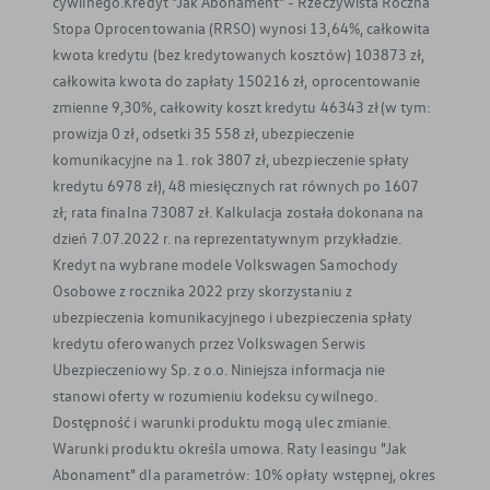
cywilnego.Kredyt "Jak Abonament" - Rzeczywista Roczna
Stopa Oprocentowania (RRSO) wynosi 13,64%, całkowita
kwota kredytu (bez kredytowanych kosztów) 103873 zł,
całkowita kwota do zapłaty 150216 zł, oprocentowanie
zmienne 9,30%, całkowity koszt kredytu 46343 zł (w tym:
prowizja 0 zł, odsetki 35 558 zł, ubezpieczenie
komunikacyjne na 1. rok 3807 zł, ubezpieczenie spłaty
kredytu 6978 zł), 48 miesięcznych rat równych po 1607
zł; rata finalna 73087 zł. Kalkulacja została dokonana na
dzień 7.07.2022 r. na reprezentatywnym przykładzie.
Kredyt na wybrane modele Volkswagen Samochody
Osobowe z rocznika 2022 przy skorzystaniu z
ubezpieczenia komunikacyjnego i ubezpieczenia spłaty
kredytu oferowanych przez Volkswagen Serwis
Ubezpieczeniowy Sp. z o.o. Niniejsza informacja nie
stanowi oferty w rozumieniu kodeksu cywilnego.
Dostępność i warunki produktu mogą ulec zmianie.
Warunki produktu określa umowa. Raty leasingu "Jak
Abonament" dla parametrów: 10% opłaty wstępnej, okres