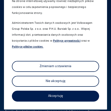
Na stronie internetowej używamy również niezbędnych plików
cookies w celu zapewnienia poprawnego i bezpiecznego
Imię *
funkcjonowania strony.
Administratorem Twoich danych osobowych jest Volkswagen
Group Polska Sp. z o.o. oraz
P.H.U. Bursiak Sp. z o.o.
. Więcej
Numer telefonu *
informacji dot. przetwarzania danych osobowych oraz
korzystania z plików cookies w
Polityce prywatności
oraz w
Polityce plików cookies
.
* pola wymagane
Zmieniam ustawienia
Pozostawienie przez Ciebie danych i wysłanie formularza oznacza Twoją
zgodę na skontaktowanie się Tobą w celu udzielenia odpowiedzi na Twoje
pytania i przekazanie Tobie szczegółów informacji, o które pytasz, z użyciem
Nie akceptuję
telefonu lub adresu e-mail (jeśli chcesz lub go podasz). Mogą być to
informacje dot. reklamacji, oferty, jazdy testowej. Oddzwonimy do Ciebie
(VGP lub bezpośrednio Wybrany Autoryzowany Salon lub Partner Serwisowy
marki Volkswagen „Preferowany Salon”), zweryfikujemy Twoje dane i
Akceptuję
potwierdzimy Twoje zainteresowanie uzyskaniem informacji od nas. Podanie
Twoich danych jest dobrowolne, lecz niezbędne do obsługi zapytania.
Administratorem przekazanych nam danych jest Volkswagen Group Polska
sp. z o.o. z siedzibą w Poznaniu (61-037), ul. Krańcowa 44 wpisana do