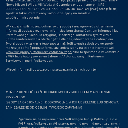
Rejestru Przedsiębiorców prowadzonego przez Sąd Rejonowy w Poznaniu –
Nowe Miasto i Wilda, VIII Wydział Gospodarczy pod numerem KRS
0000327143, NIP 782-24-63-563, REGON 301062169 (VGP) oraz jeśli się
zgodzisz także Preferowany Salon, działający na zasadzie
współadministrowania.
W każdej chwili możesz cofnąć swoją zgodę i zrezygnować z otrzymania
informacji podczas rozmowy informując konsultanta Centrum Informacji lub
Preferowanego Salonu o rezygnacji z dalszego kontaktu w tym zakresie
(utrata zainteresowania ofertą będzie dla nas jednoznaczna z cofnięciem
Twojej zgody w zakresie tego zapytania). Jeśli wyrazisz dodatkowe zgody,
możesz je cofnąć poprzez formularz umieszczony na stronie internetowej
www.vw-group.pl/formularz-cofniecia-zgod
albo bezpośrednio w kontakcie
z VGP lub z Autoryzowanym Salonem / Autoryzowanym Partnerem
Serwisowym marki Volkswagen.
Więcej informacji dotyczących przetwarzania danych poniżej.
MOŻESZ UDZIELIĆ TAKŻE DODATKOWYCH ZGÓD CELEM MARKETINGU
PRZYSZŁEGO
(ZGODY SĄ OPCJONALNE I DOBROWOLNE, A ICH UDZIELENIE LUB ODMOWA
SĄ NIEZALEŻNE OD OBSŁUGI TWOJEGO ZAPYTANIA)
Zgadzam się na używanie przez Volkswagen Group Polska Sp. z o.o.
(VGP) oraz Volkswagen AG przekazanych danych, danych zebranych
o moich zapytaniach i zainteresowaniach, ofertach, zamówieniach i