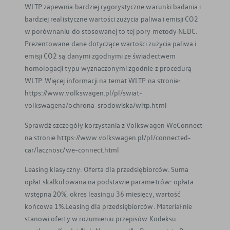
WLTP zapewnia bardziej rygorystyczne warunki badania i
bardziej realistyczne wartości zużycia paliwa i emisji CO2
w porównaniu do stosowanej to tej pory metody NEDC.
Prezentowane dane dotyczące wartości zużycia paliwa i
emisji CO2 są danymi zgodnymi ze świadectwem
homologacji typu wyznaczonymi zgodnie z procedurą
WLTP. Więcej informacji na temat WLTP na stronie:
https://www.volkswagen.pl/pl/swiat-
volkswagena/ochrona-srodowiska/wltp.html
Sprawdź szczegóły korzystania z Volkswagen WeConnect
na stronie https://www.volkswagen.pl/pl/connected-
car/lacznosc/we-connect.html
Leasing klasyczny: Oferta dla przedsiębiorców. Suma
opłat skalkulowana na podstawie parametrów: opłata
wstępna 20%, okres leasingu 36 miesięcy, wartość
końcowa 1%.Leasing dla przedsiębiorców. Materiał nie
stanowi oferty w rozumieniu przepisów Kodeksu