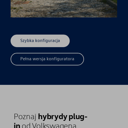
Szybka konfiguracja
Pełna wersja konfiguratora
hybrydy plug-
Poznaj
in
od Volkswagena