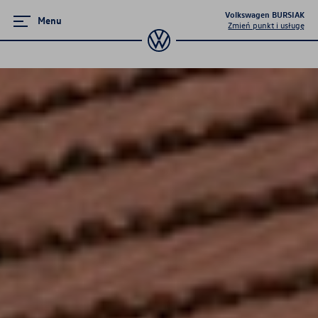
Volkswagen BURSIAK
Menu
Zmień punkt i usługę
Promocje i aktualności
Wieczory w Volkswagen Bursiak
Oferta specjalna dla Grup
Zawodowych
Volkswageny w wersji Plus
Supermocne okazje na SUVy
Poznaj Golfy
Pojazdy hybrydowe